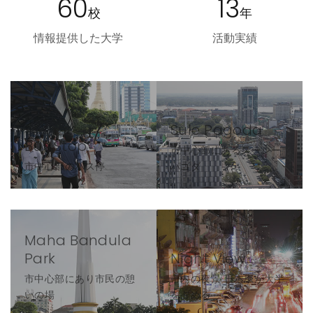
60
13
校
年
情報提供した大学
活動実績
Sule Pagoda
Bus Stop
市中心部にあるスーレー
市中心部のバス停
パゴダ
Maha Bandula
Park
Night View
市中心部にあり市民の憩
市内の夜景 日本車が大半
いの場
を占める