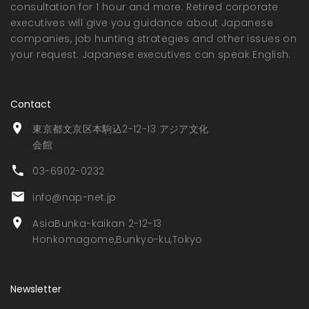
consultation for 1 hour and more. Retired corporate
executives will give you guidance about Japanese
companies, job hunting strategies and other issues on
your request. Japanese executives can speak English.
Contact
東京都文京区本駒込2-12-13 アジア文化
会館
03-6902-0232
info@nap-net.jp
AsiaBunka-kaikan 2-12-13
Honkomagome,Bunkyo-ku,Tokyo
Newsletter